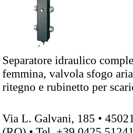
Separatore idraulico comple
femmina, valvola sfogo aria
ritegno e rubinetto per scar
Via L. Galvani, 185 • 4502
(RO) • Tel. +39.0425.51241