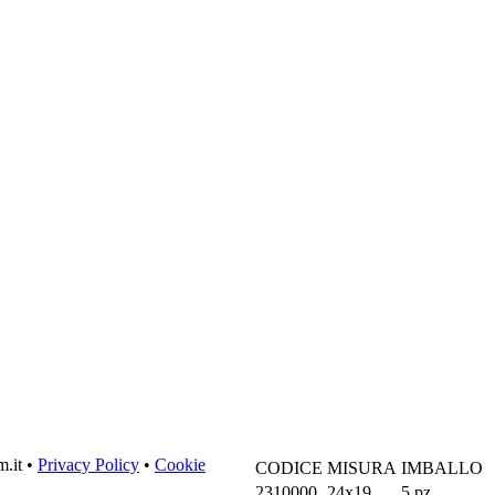
m.it •
Privacy Policy
•
Cookie
CODICE
MISURA
IMBALLO
2310000
24x19
5 pz