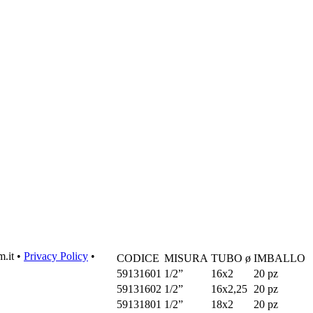
m.it •
Privacy Policy
•
CODICE
MISURA
TUBO ø
IMBALLO
59131601
1/2”
16x2
20 pz
59131602
1/2”
16x2,25
20 pz
59131801
1/2”
18x2
20 pz